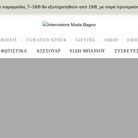
ι παραγγελίες 7–18/8 θα εξυπηρετηθούν από 19/8, με σειρά προτεραιό
ΑΦΙΞΕΙΣ
|
CURATED STOCK
|
GIFTING
|
OIKOI
|
ΕΜΠ
ΦΩΤΙΣΤΙΚΑ
ΑΞΕΣΟΥΑΡ
ΕΙΔΗ ΜΠΑΝΙΟΥ
ΣΥΣΚΕΥΕ