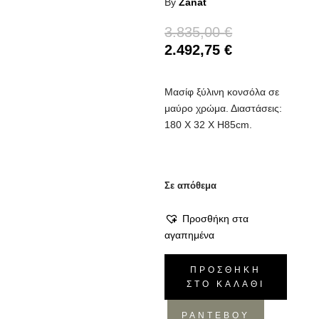
By
Zanat
3.835,00
€
2.492,75
€
Μασίφ ξύλινη κονσόλα σε
μαύρο χρώμα. Διαστάσεις:
180 Χ 32 Χ Η85cm.
Σε απόθεμα
Προσθήκη στα
αγαπημένα
Κονσόλα
ΠΡΟΣΘΉΚΗ
Unna
ΣΤΟ ΚΑΛΆΘΙ
180
ποσότητα
ΡΑΝΤΕΒΟΥ