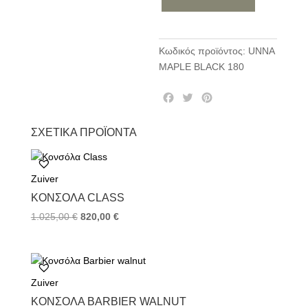
Κωδικός προϊόντος:
UNNA
MAPLE BLACK 180
F
T
P
a
w
i
c
i
n
ΣΧΕΤΙΚΆ ΠΡΟΪΌΝΤΑ
e
t
t
b
t
e
o
e
r
Zuiver
o
r
e
k
s
ΚΟΝΣΌΛΑ CLASS
t
1.025,00
€
820,00
€
Zuiver
ΚΟΝΣΌΛΑ BARBIER WALNUT