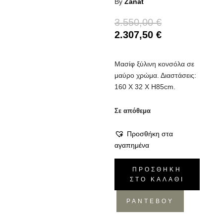
By
Zanat
3.550,00
€
2.307,50
€
Μασίφ ξύλινη κονσόλα σε
μαύρο χρώμα. Διαστάσεις:
160 Χ 32 Χ Η85cm.
Σε απόθεμα
Προσθήκη στα
αγαπημένα
Κονσόλα
ΠΡΟΣΘΉΚΗ
Unna
ΣΤΟ ΚΑΛΆΘΙ
160
ποσότητα
ΡΑΝΤΕΒΟΥ