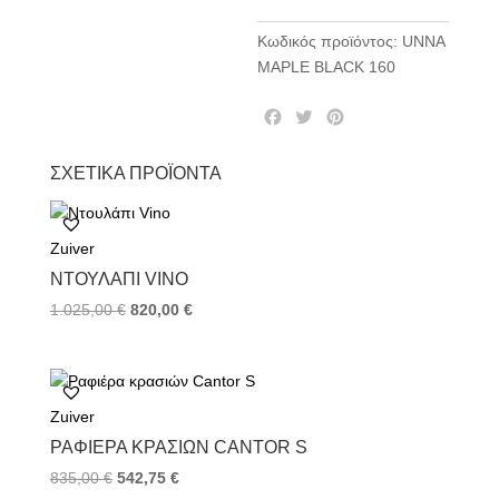
Κωδικός προϊόντος:
UNNA
MAPLE BLACK 160
F
T
P
a
w
i
c
i
n
ΣΧΕΤΙΚΆ ΠΡΟΪΌΝΤΑ
e
t
t
b
t
e
o
e
r
Zuiver
o
r
e
k
s
ΝΤΟΥΛΆΠΙ VINO
t
1.025,00
€
820,00
€
Zuiver
ΡΑΦΙΈΡΑ ΚΡΑΣΙΏΝ CANTOR S
835,00
€
542,75
€