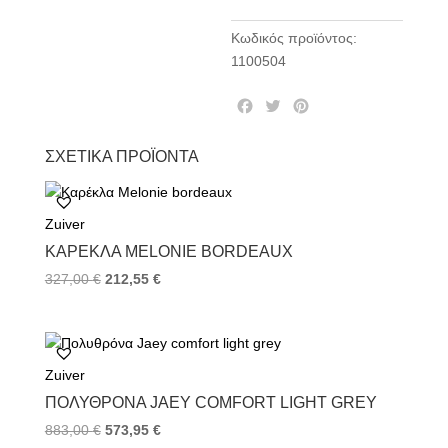
Κωδικός προϊόντος:
1100504
F
T
P
a
w
i
c
i
n
ΣΧΕΤΙΚΆ ΠΡΟΪΌΝΤΑ
e
t
t
b
t
e
o
e
r
Zuiver
o
r
e
k
s
ΚΑΡΈΚΛΑ MELONIE BORDEAUX
t
327,00
€
212,55
€
Zuiver
ΠΟΛΥΘΡΌΝΑ JAEY COMFORT LIGHT GREY
883,00
€
573,95
€