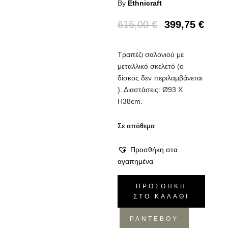
By
Ethnicraft
615,00
€
399,75
€
Τραπέζι σαλονιού με
μεταλλικό σκελετό (ο
δίσκος δεν περιλαμβάνεται
). Διαστάσεις: Ø93 X
H38cm.
Σε απόθεμα
Προσθήκη στα
αγαπημένα
Τραπέζι
ΠΡΟΣΘΉΚΗ
σαλονιού
ΣΤΟ ΚΑΛΆΘΙ
Low
XL
ΡΑΝΤΕΒΟΥ
ποσότητα