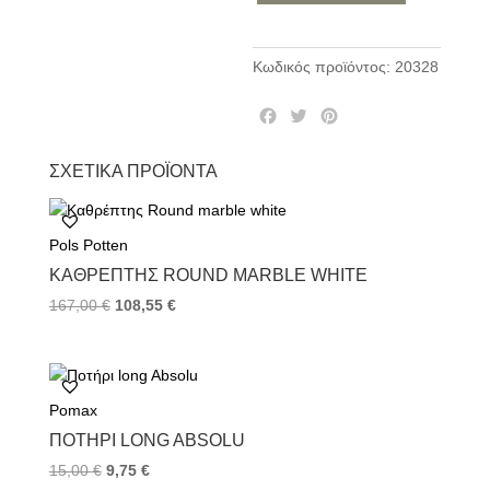
Κωδικός προϊόντος:
20328
F
T
P
a
w
i
c
i
n
ΣΧΕΤΙΚΆ ΠΡΟΪΌΝΤΑ
e
t
t
b
t
e
o
e
r
Pols Potten
o
r
e
k
s
ΚΑΘΡΈΠΤΗΣ ROUND MARBLE WHITE
t
167,00
€
108,55
€
Pomax
ΠΟΤΉΡΙ LONG ABSOLU
15,00
€
9,75
€