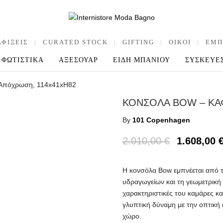
ΑΦΙΞΕΙΣ
|
CURATED STOCK
|
GIFTING
|
OIKOI
|
ΕΜΠ
ΦΩΤΙΣΤΙΚΑ
ΑΞΕΣΟΥΑΡ
ΕΙΔΗ ΜΠΑΝΙΟΥ
ΣΥΣΚΕΥΕ
 Απόχρωση, 114x41xH82
ΚΟΝΣΟΛΑ BOW – ΚΑ
By
101 Copenhagen
2.010,00
€
1.608,00
Η κονσόλα Bow εμπνέεται από τ
υδραγωγείων και τη γεωμετρική 
χαρακτηριστικές του καμάρες κα
γλυπτική δύναμη με την οπτική
χώρο.