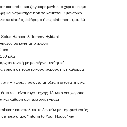
r concrete, και ζωγραφισμένh στο χέρι σε καφέ
υφή και χαρακτήρα που το καθιστούν μοναδικό.
λα σε είσοδο, διάδρομο ή ως statement τραπέζι
an Sofus Hansen & Tommy Hyldahl
χρώματος σε καφέ απόχρωση
82 cm
 150 κιλά
αρχιτεκτονική με μοντέρνα αισθητική
για χρήση σε εσωτερικούς χώρους ή με κάλυμμα
πανί – χωρίς προϊόντα με οξέα ή έντονα χημικά
έπιπλο – είναι έργο τέχνης. Ιδανικό για χώρους
α και καθαρή αρχιτεκτονική γραφή.
rnistore και απολαύστε δωρεάν μεταφορικά εντός
 υπηρεσία μας “Interni to Your House” για