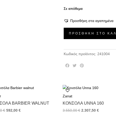
Σε απόθεμα
Προσθήκη στα αγαπημένα
Κονσόλα
ΠΡΟΣΘΉΚΗ ΣΤΟ ΚΑ
Bow
-
Καφέ
Κωδικός προϊόντος:
241004
Απόχρωση,
114x41xH82
F
T
P
ποσότητα
a
w
i
c
i
n
e
t
t
b
t
e
o
e
r
r
Zanat
o
r
e
k
s
ΣΌΛΑ BARBIER WALNUT
ΚΟΝΣΌΛΑ UNNA 160
t
00
€
592,00
€
3.550,00
€
2.307,50
€