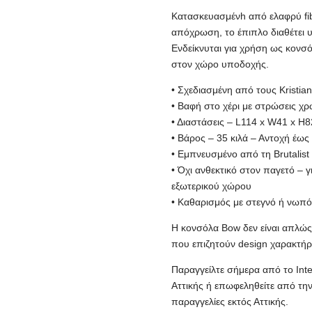
Κατασκευασμένh από ελαφρύ fibe
απόχρωση, το έπιπλο διαθέτει 
Ενδείκνυται για χρήση ως κονσό
στον χώρο υποδοχής.
• Σχεδιασμένη από τους Kristi
• Βαφή στο χέρι με στρώσεις 
• Διαστάσεις – L114 x W41 x H
• Βάρος – 35 κιλά – Αντοχή έως
• Εμπνευσμένο από τη Brutalist 
• Όχι ανθεκτικό στον παγετό – 
εξωτερικού χώρου
• Καθαρισμός με στεγνό ή νωπό 
Η κονσόλα Bow δεν είναι απλώς 
που επιζητούν design χαρακτήρ
Παραγγείλτε σήμερα από το Inte
Αττικής ή επωφεληθείτε από την
παραγγελίες εκτός Αττικής.