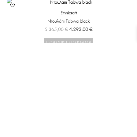
Ethnicraft
Ντουλάπι Tabwa black
5.365,00
€
4.292,00
€
ΠΡΟΣΘΉΚΗ ΣΤΟ ΚΑΛΆΘΙ
↓
Contact Us
Tine k Home
Ξαπλώστρα Bambed phantom
450,00
€
292,50
€
ΠΡΟΣΘΉΚΗ ΣΤΟ ΚΑΛΆΘΙ