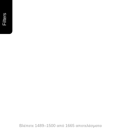
Filters
Βλέπετε 1489–1500 από 1665 αποτελέσματα