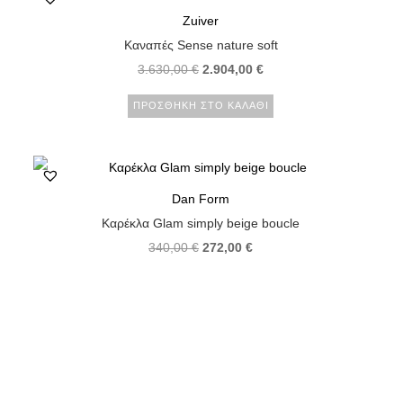
Zuiver
Καναπές Sense nature soft
3.630,00
€
2.904,00
€
ΠΡΟΣΘΉΚΗ ΣΤΟ ΚΑΛΆΘΙ
Dan Form
Καρέκλα Glam simply beige boucle
340,00
€
272,00
€
ΠΡΟΣΘΉΚΗ ΣΤΟ ΚΑΛΆΘΙ
2
3
…
122
123
124
125
126
127
128
…
137
138