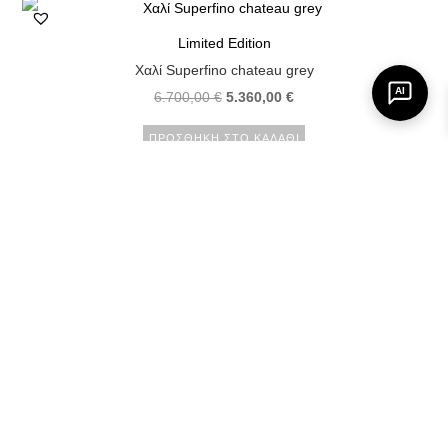
Limited Edition
Χαλί Superfino chateau grey
AI
6.700,00
€
5.360,00
€
ΠΡΟΣΘΉΚΗ ΣΤΟ ΚΑΛΆΘΙ
↓
Contact Us
Minotti
Χαλί Fluxus dark blue
8.500,00
€
6.800,00
€
ΠΡΟΣΘΉΚΗ ΣΤΟ ΚΑΛΆΘΙ