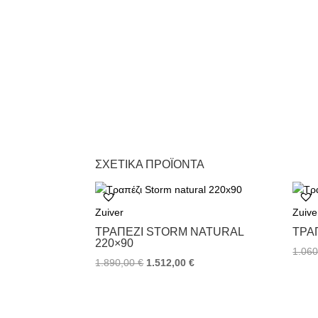
ΣΧΕΤΙΚΆ ΠΡΟΪΌΝΤΑ
Zuiver
Zuive
ΤΡΑΠΈΖΙ STORM NATURAL
ΤΡΑ
220×90
1.06
1.890,00
€
1.512,00
€