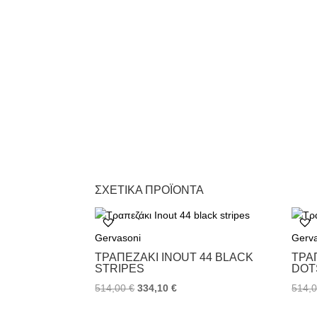
ΣΧΕΤΙΚΆ ΠΡΟΪΌΝΤΑ
Gervasoni
Gerv
ΤΡΑΠΕΖΆΚΙ INOUT 44 BLACK
ΤΡΑ
STRIPES
DOT
514,00
€
334,10
€
514,