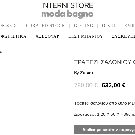
ΑΦΙΞΕΙΣ
|
CURATED STOCK
|
GIFTING
|
OIKOI
|
ΕΜΠ
ΦΩΤΙΣΤΙΚΑ
ΑΞΕΣΟΥΑΡ
ΕΙΔΗ ΜΠΑΝΙΟΥ
ΣΥΣΚΕΥΕ
s
ΤΡΑΠΕΖΙ ΣΑΛΟΝΙΟΥ 
By
Zuiver
790,00
€
632,00
€
Τραπέζι σαλονιού από ξύλο MDF
Διαστάσεις: 1,20 X 60 X H35cm
Διαθέσιμο κατόπιν παραγγε