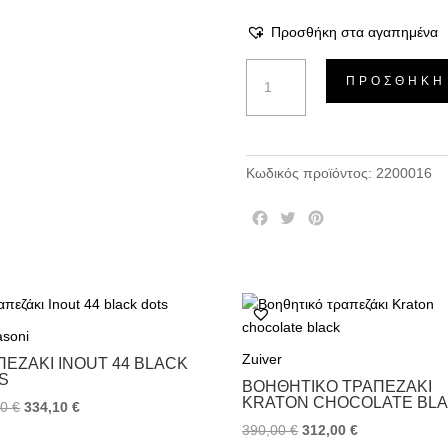
Προσθήκη στα αγαπημένα
Τραπέζι
ΠΡΟΣΘΉΚΗ
σαλονιού
Class
ποσότητα
Κωδικός προϊόντος:
2200016
F
T
P
a
w
i
c
i
n
e
t
t
b
t
e
o
e
r
asoni
o
r
e
k
s
Zuiver
ΠΕΖΆΚΙ INOUT 44 BLACK
t
S
ΒΟΗΘΗΤΙΚΌ ΤΡΑΠΕΖΆΚΙ
KRATON CHOCOLATE BL
00
€
334,10
€
390,00
€
312,00
€