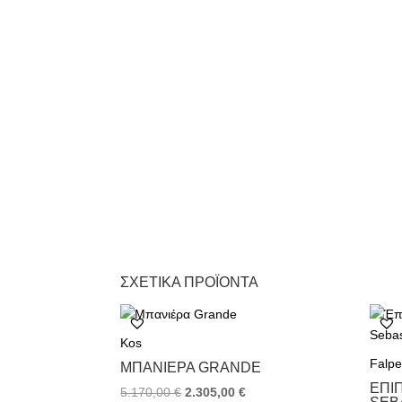
ΣΧΕΤΙΚΆ ΠΡΟΪΌΝΤΑ
Kos
Falpe
ΜΠΑΝΙΈΡΑ GRANDE
ΈΠΙ
Original
Η
5.170,00
€
2.305,00
€