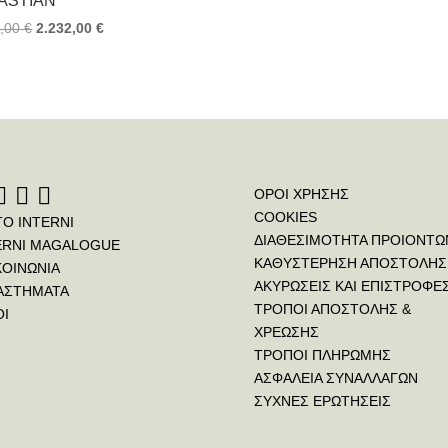
ASTIAN
price
τρέχουσα
Original
Η
8,00
€
2.232,00
€
was:
τιμή
price
τρέχουσα
6.288,00 €.
είναι:
was:
τιμή
4.464,00 €
3.348,00 €.
είναι:
2.232,00 €.
ΟΡΟΙ ΧΡΗΣΗΣ
COOKIES
ΤΟ INTERNI
ΔΙΑΘΕΣΙΜΟΤΗΤΑ ΠΡΟΙΟΝΤΩ
ERNI MAGALOGUE
ΚΑΘΥΣΤΕΡΗΣΗ ΑΠΟΣΤΟΛΗΣ
ΚΟΙΝΩΝΙΑ
ΑΚΥΡΩΣΕΙΣ ΚΑΙ ΕΠΙΣΤΡΟΦΕ
ΑΣΤΗΜΑΤΑ
ΤΡΟΠΟΙ ΑΠΟΣΤΟΛΗΣ &
ΟΙ
ΧΡΕΩΣΗΣ
ΤΡΟΠΟΙ ΠΛΗΡΩΜΗΣ
ΑΣΦΑΛΕΙΑ ΣΥΝΑΛΛΑΓΩΝ
ΣΥΧΝΕΣ ΕΡΩΤΗΣΕΙΣ