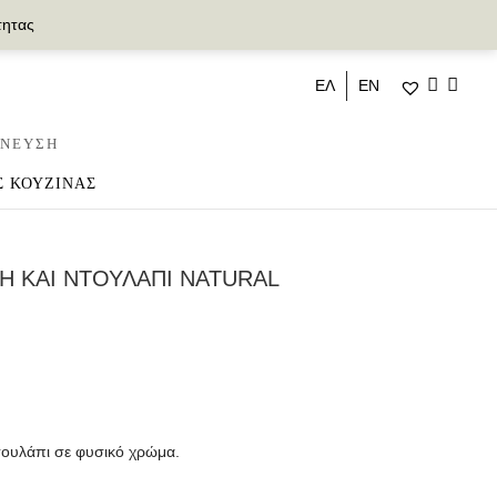
τητας
ΕΛ
ΕΝ
ΝΕΥΣΗ
Σ ΚΟΥΖΙΝΑΣ
Η ΚΑΙ ΝΤΟΥΛΑΠΙ NATURAL
ρέχουσα
ιμή
τουλάπι σε φυσικό χρώμα.
.
ναι:
50,00 €.