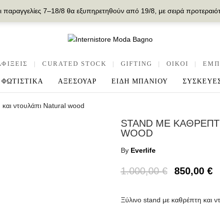
ι παραγγελίες 7–18/8 θα εξυπηρετηθούν από 19/8, με σειρά προτεραιό
ΑΦΙΞΕΙΣ
|
CURATED STOCK
|
GIFTING
|
OIKOI
|
ΕΜΠ
ΦΩΤΙΣΤΙΚΑ
ΑΞΕΣΟΥΑΡ
ΕΙΔΗ ΜΠΑΝΙΟΥ
ΣΥΣΚΕΥΕ
 και ντουλάπι Natural wood
STAND ΜΕ ΚΑΘΡΕΠΤ
WOOD
By
Everlife
Original
Η
1.000,00
€
850,00
€
price
τ
was:
τ
Ξύλινο stand με καθρέπτη και ν
1.000,00 €
εί
8