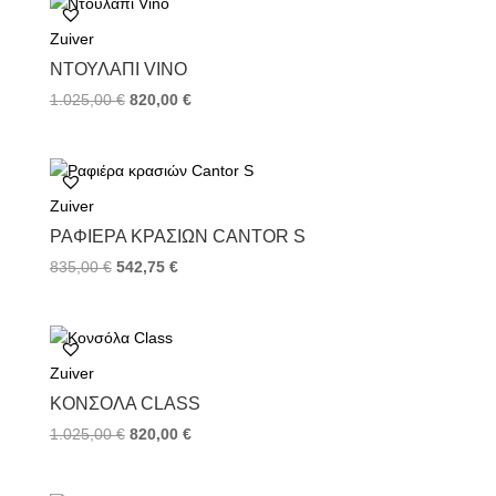
o
e
r
Zuiver
o
r
e
k
s
ΝΤΟΥΛΆΠΙ VINO
t
1.025,00
€
820,00
€
Zuiver
ΡΑΦΙΈΡΑ ΚΡΑΣΙΏΝ CANTOR S
835,00
€
542,75
€
Zuiver
ΚΟΝΣΌΛΑ CLASS
1.025,00
€
820,00
€