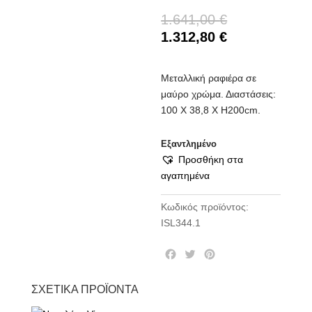
1.641,00
€
1.312,80
€
Μεταλλική ραφιέρα σε
μαύρο χρώμα. Διαστάσεις:
100 Χ 38,8 Χ Η200cm.
Εξαντλημένο
Προσθήκη στα
αγαπημένα
Κωδικός προϊόντος:
ISL344.1
F
T
P
a
w
i
c
i
n
ΣΧΕΤΙΚΆ ΠΡΟΪΌΝΤΑ
e
t
t
b
t
e