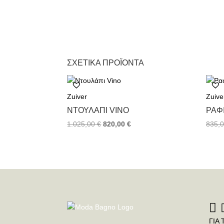
ΣΧΕΤΙΚΆ ΠΡΟΪΌΝΤΑ
Zuiver
Zuive
ΝΤΟΥΛΆΠΙ VINO
ΡΑΦ
1.025,00
€
820,00
€
835,
ΓΙΑ 