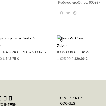
Κωδικός προϊόντος:
600997
F
T
P
a
w
i
c
i
n
e
t
t
b
t
e
o
e
r
o
r
e
r
Zuiver
k
s
t
ΙΈΡΑ ΚΡΑΣΙΏΝ CANTOR S
ΚΟΝΣΌΛΑ CLASS
00
€
542,75
€
1.025,00
€
820,00
€
ΟΡΟΙ ΧΡΗΣΗΣ
COOKIES
ΤΟ INTERNI