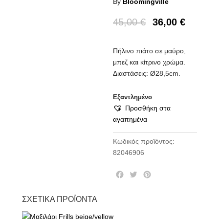
By
Bloomingville
45,00
€
36,00
€
Πήλινο πιάτο σε μαύρο,
μπεζ και κίτρινο χρώμα.
Διαστάσεις: Ø28,5cm.
Εξαντλημένο
Προσθήκη στα
αγαπημένα
Κωδικός προϊόντος:
82046906
F
T
P
a
w
i
c
i
n
ΣΧΕΤΙΚΆ ΠΡΟΪΌΝΤΑ
e
t
t
b
t
e