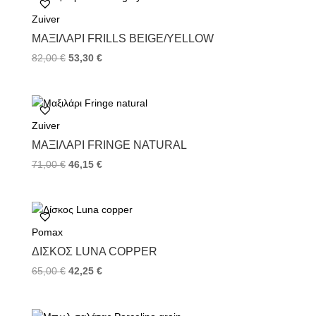
o
e
r
Zuiver
o
r
e
k
s
ΜΑΞΙΛΆΡΙ FRILLS BEIGE/YELLOW
t
82,00
€
53,30
€
Zuiver
ΜΑΞΙΛΆΡΙ FRINGE NATURAL
71,00
€
46,15
€
Pomax
ΔΊΣΚΟΣ LUNA COPPER
65,00
€
42,25
€