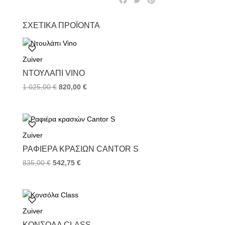
a
w
i
c
i
n
ΣΧΕΤΙΚΆ ΠΡΟΪΌΝΤΑ
e
t
t
b
t
e
o
e
r
Zuiver
o
r
e
k
s
ΝΤΟΥΛΆΠΙ VINO
t
1.025,00
€
820,00
€
Zuiver
ΡΑΦΙΈΡΑ ΚΡΑΣΙΏΝ CANTOR S
835,00
€
542,75
€
Zuiver
ΚΟΝΣΌΛΑ CLASS