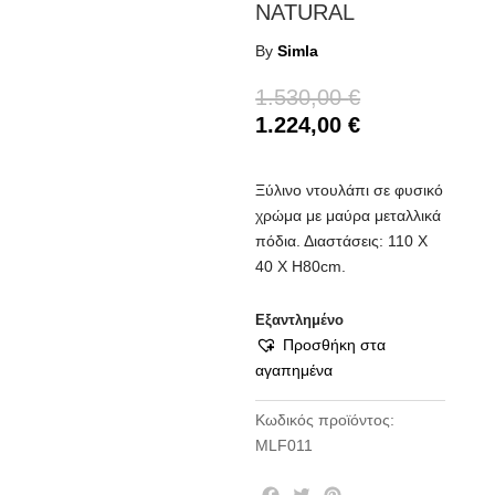
NATURAL
By
Simla
1.530,00
€
1.224,00
€
Ξύλινο ντουλάπι σε φυσικό
χρώμα με μαύρα μεταλλικά
πόδια. Διαστάσεις: 110 Χ
40 Χ Η80cm.
Εξαντλημένο
Προσθήκη στα
αγαπημένα
Κωδικός προϊόντος:
MLF011
F
T
P