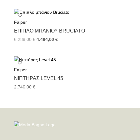
was:
τιμή
3.348,00 €.
είναι:
2.232,00 €.
Falper
ΈΠΙΠΛΟ ΜΠΆΝΙΟΥ BRUCIATO
Original
Η
6.288,00
€
4.464,00
€
price
τρέχουσα
was:
τιμή
6.288,00 €.
είναι:
4.464,00 €.
Falper
ΝΙΠΤΉΡΑΣ LEVEL 45
2.740,00
€