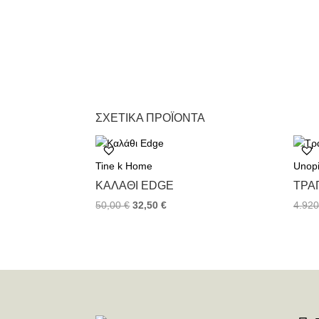
ΣΧΕΤΙΚΆ ΠΡΟΪΌΝΤΑ
Tine k Home
Unop
ΚΑΛΆΘΙ EDGE
TΡΑ
50,00
€
32,50
€
4.92