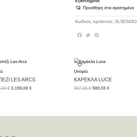
Εξαντλημένο
Προσθήκη στα αγαπημένα
Κωδικός προϊόντος:
SLSES43O
F
T
P
a
w
i
c
i
n
e
t
t
b
t
e
o
e
r
iù
Unopiù
o
r
e
k
s
ΠΈΖΙ LES ARCS
ΚΑΡΈΚΛΑ LUCE
t
0,00
€
3.198,00
€
907,00
€
589,55
€