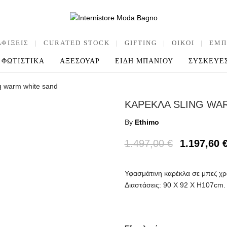
ΑΦΙΞΕΙΣ
|
CURATED STOCK
|
GIFTING
|
OIKOI
|
ΕΜΠ
ΦΩΤΙΣΤΙΚΑ
ΑΞΕΣΟΥΑΡ
ΕΙΔΗ ΜΠΑΝΙΟΥ
ΣΥΣΚΕΥΕ
g warm white sand
ΚΑΡΕΚΛΑ SLING WA
By
Ethimo
1.497,00
€
1.197,60
Υφασμάτινη καρέκλα σε μπεζ χρ
Διαστάσεις: 90 Χ 92 Χ Η107cm.