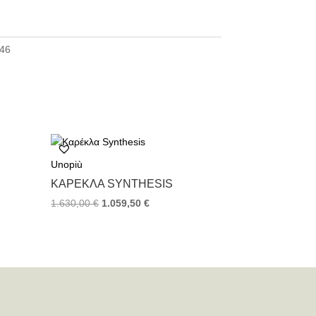
46
Unopiù
ΚΑΡΈΚΛΑ SYNTHESIS
1.630,00
€
1.059,50
€