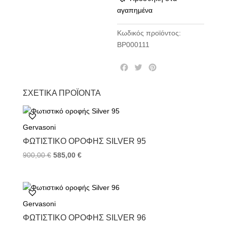
αγαπημένα
Κωδικός προϊόντος:
BP000111
F
T
P
a
w
i
c
i
n
ΣΧΕΤΙΚΆ ΠΡΟΪΌΝΤΑ
e
t
t
b
t
e
o
e
r
Gervasoni
o
r
e
k
s
ΦΩΤΙΣΤΙΚΌ ΟΡΟΦΉΣ SILVER 95
t
900,00
€
585,00
€
Gervasoni
ΦΩΤΙΣΤΙΚΌ ΟΡΟΦΉΣ SILVER 96