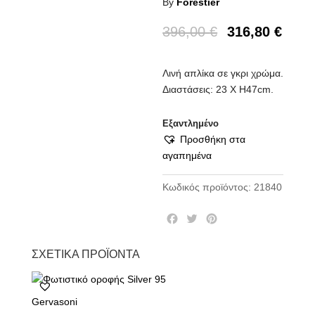
By
Forestier
396,00
€
316,80
€
Λινή απλίκα σε γκρι χρώμα.
Διαστάσεις: 23 Χ Η47cm.
Εξαντλημένο
Προσθήκη στα
αγαπημένα
Κωδικός προϊόντος:
21840
F
T
P
a
w
i
c
i
n
ΣΧΕΤΙΚΆ ΠΡΟΪΌΝΤΑ
e
t
t
b
t
e
o
e
r
Gervasoni
o
r
e