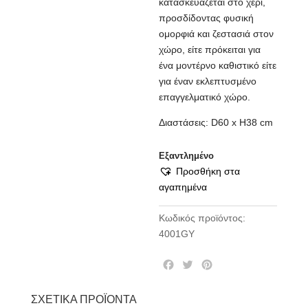
κατασκευάζεται στο χέρι,
προσδίδοντας φυσική
ομορφιά και ζεστασιά στον
χώρο, είτε πρόκειται για
ένα μοντέρνο καθιστικό είτε
για έναν εκλεπτυσμένο
επαγγελματικό χώρο.
Διαστάσεις: D60 x H38 cm
Εξαντλημένο
Προσθήκη στα
αγαπημένα
Κωδικός προϊόντος:
4001GY
F
T
P
a
w
i
c
i
n
ΣΧΕΤΙΚΆ ΠΡΟΪΌΝΤΑ
e
t
t