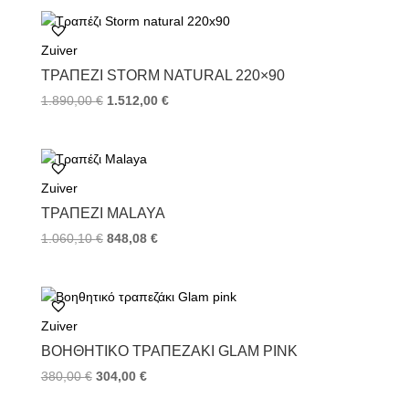
b
t
e
o
e
r
Zuiver
o
r
e
k
s
ΤΡΑΠΈΖΙ STORM NATURAL 220×90
t
1.890,00
€
1.512,00
€
Zuiver
ΤΡΑΠΈΖΙ MALAYA
1.060,10
€
848,08
€
Zuiver
ΒΟΗΘΗΤΙΚΌ ΤΡΑΠΕΖΆΚΙ GLAM PINK
380,00
€
304,00
€