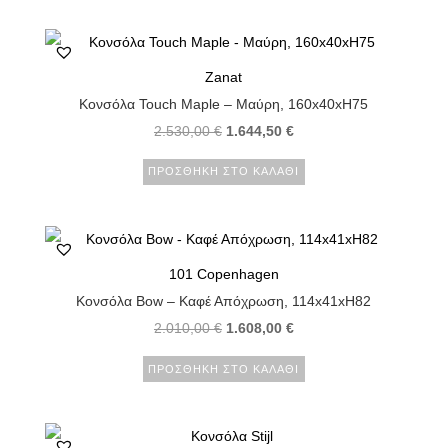
Zanat
Κονσόλα Touch Maple – Μαύρη, 160x40xH75
2.530,00
€
1.644,50
€
ΠΡΟΣΘΉΚΗ ΣΤΟ ΚΑΛΆΘΙ
101 Copenhagen
Κονσόλα Bow – Καφέ Απόχρωση, 114x41xH82
2.010,00
€
1.608,00
€
ΠΡΟΣΘΉΚΗ ΣΤΟ ΚΑΛΆΘΙ