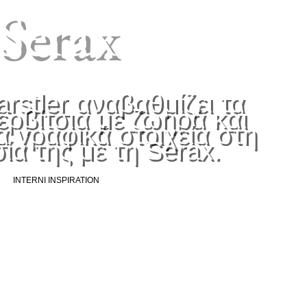
Serax
rstler αναβαθμίζει τα
ερβίτσια με ζωηρά και
α γραφικά στοιχεία στη
ία της με τη Serax.
INTERNI INSPIRATION