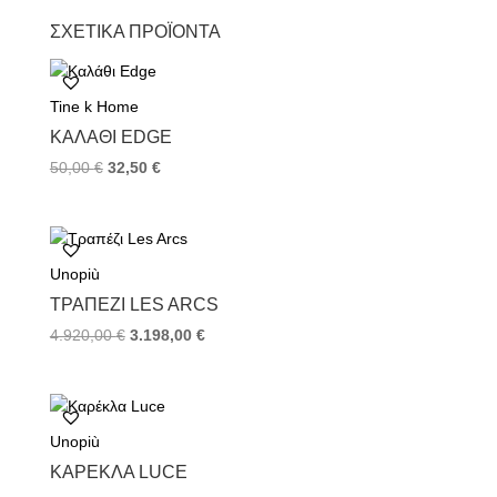
c
i
n
ΣΧΕΤΙΚΆ ΠΡΟΪΌΝΤΑ
e
t
t
b
t
e
o
e
r
Tine k Home
o
r
e
k
s
ΚΑΛΆΘΙ EDGE
t
50,00
€
32,50
€
Unopiù
TΡΑΠΈΖΙ LES ARCS
4.920,00
€
3.198,00
€
Unopiù
ΚΑΡΈΚΛΑ LUCE