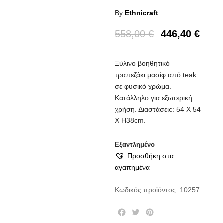
By
Ethnicraft
558,00
€
446,40
€
Ξύλινο βοηθητικό
τραπεζάκι μασίφ από teak
σε φυσικό χρώμα.
Κατάλληλο για εξωτερική
χρήση. Διαστάσεις: 54 Χ 54
Χ Η38cm.
Εξαντλημένο
Προσθήκη στα
αγαπημένα
Κωδικός προϊόντος:
10257
F
T
P
a
w
i