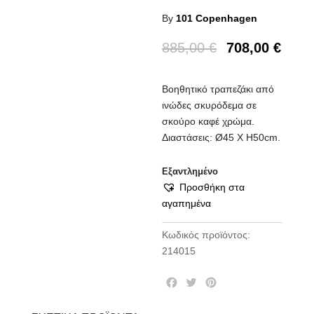
By
101 Copenhagen
885,00
€
708,00
€
Βοηθητικό τραπεζάκι από
ινώδες σκυρόδεμα σε
σκούρο καφέ χρώμα.
Διαστάσεις: Ø45 X H50cm.
Εξαντλημένο
Προσθήκη στα
αγαπημένα
Κωδικός προϊόντος:
214015
F
T
P
a
w
i
c
i
n