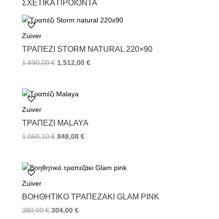
ΣΧΕΤΙΚΆ ΠΡΟΪΌΝΤΑ
e
t
t
b
t
e
o
e
r
Zuiver
o
r
e
k
s
ΤΡΑΠΈΖΙ STORM NATURAL 220×90
t
1.890,00
€
1.512,00
€
Zuiver
ΤΡΑΠΈΖΙ MALAYA
1.060,10
€
848,08
€
Zuiver
ΒΟΗΘΗΤΙΚΌ ΤΡΑΠΕΖΆΚΙ GLAM PINK
380,00
€
304,00
€