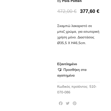
By
Pols Potten
472,00
€
377,60
€
Σκαμπώ λακαριστό σε
μπεζ χρώμα, για εσωτερική
χρήση μόνο. Διαστάσεις
Ø35,5 Χ H46,5cm.
Εξαντλημένο
Προσθήκη στα
αγαπημένα
Κωδικός προϊόντος:
510-
070-086
F
T
P
a
w
i