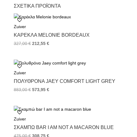
c
i
n
ΣΧΕΤΙΚΆ ΠΡΟΪΌΝΤΑ
e
t
t
b
t
e
o
e
r
Zuiver
o
r
e
k
s
ΚΑΡΈΚΛΑ MELONIE BORDEAUX
t
327,00
€
212,55
€
Zuiver
ΠΟΛΥΘΡΌΝΑ JAEY COMFORT LIGHT GREY
883,00
€
573,95
€
Zuiver
ΣΚΑΜΠΏ BAR I AM NOT A MACARON BLUE
475,00
€
308,75
€