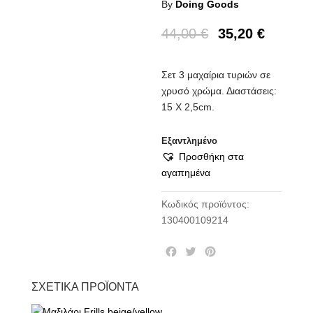
By
Doing Goods
44,00
€
35,20
€
Σετ 3 μαχαίρια τυριών σε
χρυσό χρώμα. Διαστάσεις:
15 Χ 2,5cm.
Εξαντλημένο
Προσθήκη στα
αγαπημένα
Κωδικός προϊόντος:
130400109214
F
T
P
a
w
i
c
i
n
ΣΧΕΤΙΚΆ ΠΡΟΪΌΝΤΑ
e
t
t
b
t
e