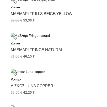
o
e
r
Zuiver
o
r
e
k
s
ΜΑΞΙΛΆΡΙ FRILLS BEIGE/YELLOW
t
82,00
€
53,30
€
Zuiver
ΜΑΞΙΛΆΡΙ FRINGE NATURAL
71,00
€
46,15
€
Pomax
ΔΊΣΚΟΣ LUNA COPPER
65,00
€
42,25
€