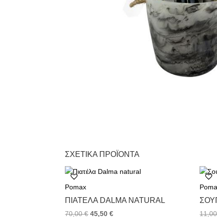
ΣΧΕΤΙΚΆ ΠΡΟΪΌΝΤΑ
Pomax
Poma
ΠΙΑΤΈΛΑ DALMA NATURAL
ΣΟΥ
70,00
€
45,50
€
11,0