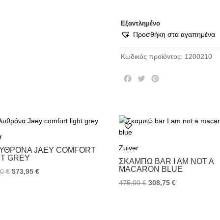
Εξαντλημένο
Προσθήκη στα αγαπημένα
Κωδικός προϊόντος:
1200210
F
T
P
a
w
i
c
i
n
e
t
t
b
t
e
o
e
r
r
o
r
e
k
s
Zuiver
ΥΘΡΌΝΑ JAEY COMFORT
t
HT GREY
ΣΚΑΜΠΏ BAR I AM NOT A
MACARON BLUE
00
€
573,95
€
475,00
€
308,75
€