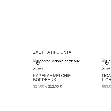
ΣΧΕΤΙΚΆ ΠΡΟΪΌΝΤΑ
Zuiver
Zuive
ΚΑΡΈΚΛΑ MELONIE
ΠΟΛ
BORDEAUX
LIG
327,00
€
212,55
€
883,