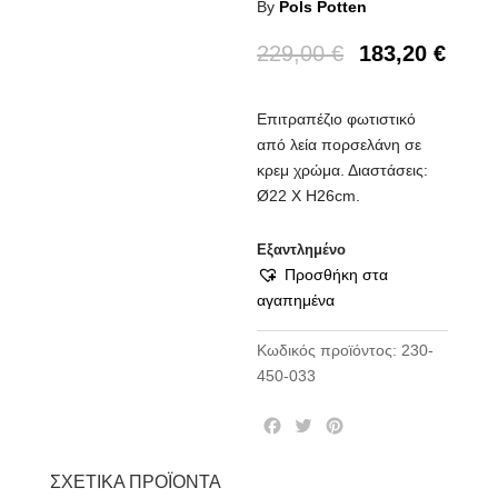
By
Pols Potten
229,00
€
183,20
€
Επιτραπέζιο φωτιστικό
από λεία πορσελάνη σε
κρεμ χρώμα. Διαστάσεις:
Ø22 Χ H26cm.
Εξαντλημένο
Προσθήκη στα
αγαπημένα
Κωδικός προϊόντος:
230-
450-033
F
T
P
a
w
i
c
i
n
ΣΧΕΤΙΚΆ ΠΡΟΪΌΝΤΑ
e
t
t