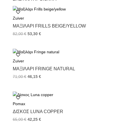
e
t
t
b
t
e
o
e
r
Zuiver
o
r
e
k
s
ΜΑΞΙΛΆΡΙ FRILLS BEIGE/YELLOW
t
82,00
€
53,30
€
Zuiver
ΜΑΞΙΛΆΡΙ FRINGE NATURAL
71,00
€
46,15
€
Pomax
ΔΊΣΚΟΣ LUNA COPPER
65,00
€
42,25
€