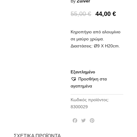
By
Zuiver
55,00
€
44,00
€
Κηροπήγιο από αλουμίνιο
σε μαύρο χρώμα.
Διαστάσεις: Ø9 Χ Η20cm.
Εξαντλημένο
Προσθήκη στα
αγαπημένα
Κωδικός προϊόντος:
8300029
F
T
P
a
w
i
c
i
n
ΣΧΕΤΙΚΆ ΠΡΟΪΌΝΤΑ