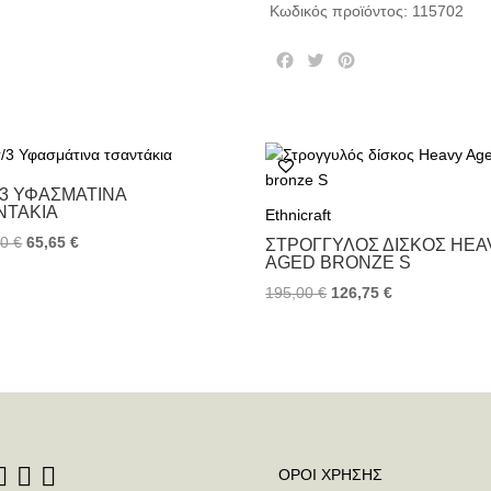
Κωδικός προϊόντος:
115702
F
T
P
a
w
i
c
i
n
e
t
t
b
t
e
o
e
r
o
r
e
/3 ΥΦΑΣΜΆΤΙΝΑ
ΝΤΆΚΙΑ
k
s
Ethnicraft
t
00
€
65,65
€
ΣΤΡΟΓΓΥΛΌΣ ΔΊΣΚΟΣ HEA
AGED BRONZE S
195,00
€
126,75
€
ΟΡΟΙ ΧΡΗΣΗΣ