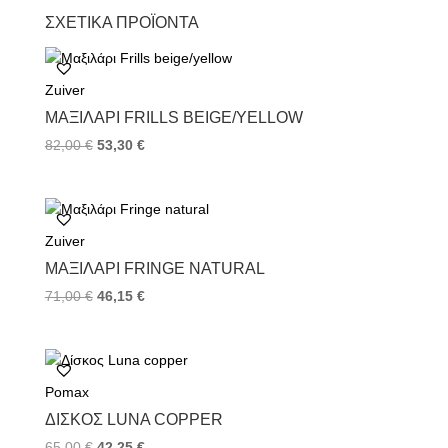
c
i
n
ΣΧΕΤΙΚΆ ΠΡΟΪΌΝΤΑ
e
t
t
b
t
e
o
e
r
Zuiver
o
r
e
k
s
ΜΑΞΙΛΆΡΙ FRILLS BEIGE/YELLOW
t
82,00
€
53,30
€
Zuiver
ΜΑΞΙΛΆΡΙ FRINGE NATURAL
71,00
€
46,15
€
Pomax
ΔΊΣΚΟΣ LUNA COPPER
65,00
€
42,25
€