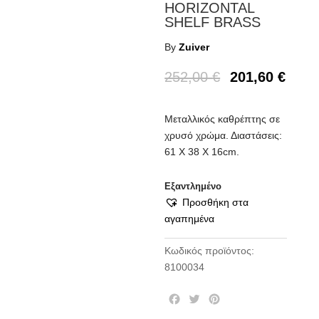
HORIZONTAL
SHELF BRASS
By
Zuiver
252,00
€
201,60
€
Μεταλλικός καθρέπτης σε
χρυσό χρώμα. Διαστάσεις:
61 Χ 38 Χ 16cm.
Εξαντλημένο
Προσθήκη στα
αγαπημένα
Κωδικός προϊόντος:
8100034
F
T
P
a
w
i