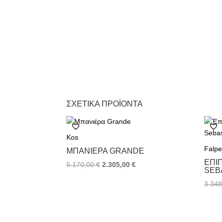
ΣΧΕΤΙΚΆ ΠΡΟΪΌΝΤΑ
Kos
Falpe
ΜΠΑΝΙΈΡΑ GRANDE
ΈΠΙ
Original
Η
5.170,00
€
2.305,00
€
SEB
price
τρέχουσα
3.34
was:
τιμή
5.170,00 €.
είναι:
2.305,00 €.