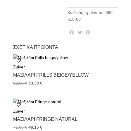
Κωδικός προϊόντος:
080-
515-00
F
T
P
a
w
i
c
i
n
ΣΧΕΤΙΚΆ ΠΡΟΪΌΝΤΑ
e
t
t
b
t
e
o
e
r
Zuiver
o
r
e
k
s
ΜΑΞΙΛΆΡΙ FRILLS BEIGE/YELLOW
t
82,00
€
53,30
€
Zuiver
ΜΑΞΙΛΆΡΙ FRINGE NATURAL
71,00
€
46,15
€