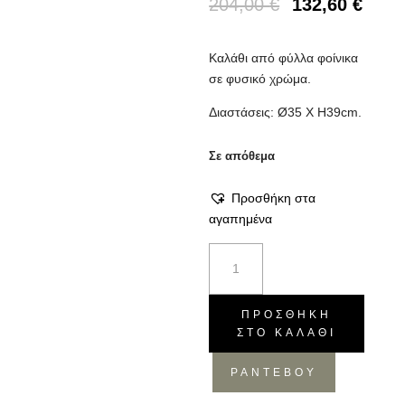
204,00
€
132,60
€
Καλάθι από φύλλα φοίνικα
σε φυσικό χρώμα.
Διαστάσεις: Ø35 Χ H39cm.
Σε απόθεμα
Προσθήκη στα
αγαπημένα
Καλάθι
Tribe
mixed
ποσότητα
ΠΡΟΣΘΉΚΗ
ΣΤΟ ΚΑΛΆΘΙ
ΡΑΝΤΕΒΟΥ