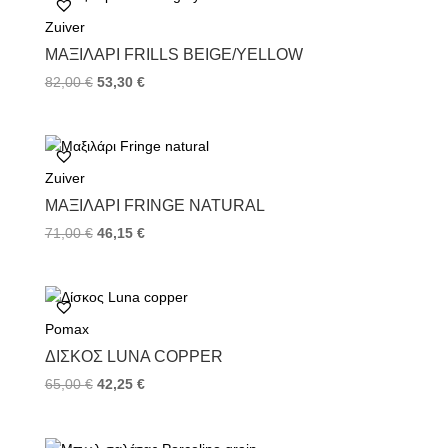
o
e
r
Zuiver
o
r
e
k
s
ΜΑΞΙΛΆΡΙ FRILLS BEIGE/YELLOW
t
82,00
€
53,30
€
Zuiver
ΜΑΞΙΛΆΡΙ FRINGE NATURAL
71,00
€
46,15
€
Pomax
ΔΊΣΚΟΣ LUNA COPPER
65,00
€
42,25
€