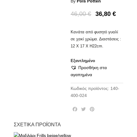
By
Pols Potten
46,00
€
36,80
€
Κανάτα από φυσητό γυαλί
σε χακί χρώμα. Διαστάσεις :
12 X 17 Χ H22cm.
Εξαντλημένο
Προσθήκη στα
αγαπημένα
Κωδικός προϊόντος:
140-
400-024
F
T
P
a
w
i
c
i
n
ΣΧΕΤΙΚΆ ΠΡΟΪΌΝΤΑ
e
t
t
b
t
e