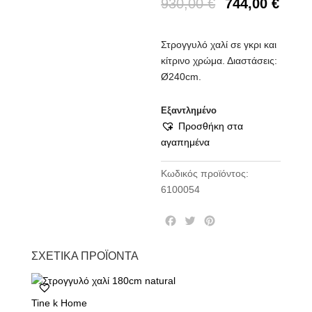
930,00
€
744,00
€
Στρογγυλό χαλί σε γκρι και
κίτρινο χρώμα. Διαστάσεις:
Ø240cm.
Εξαντλημένο
Προσθήκη στα
αγαπημένα
Κωδικός προϊόντος:
6100054
F
T
P
a
w
i
c
i
n
ΣΧΕΤΙΚΆ ΠΡΟΪΌΝΤΑ
e
t
t
b
t
e
o
e
r
Tine k Home
o
r
e