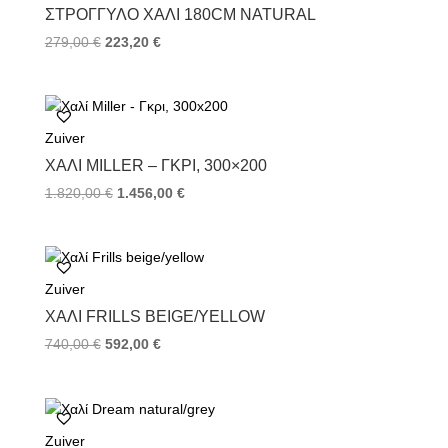
k
s
ΣΤΡΟΓΓΥΛΌ ΧΑΛΊ 180CM NATURAL
t
279,00
€
223,20
€
Zuiver
ΧΑΛΊ MILLER – ΓΚΡΙ, 300×200
1.820,00
€
1.456,00
€
Zuiver
ΧΑΛΊ FRILLS BEIGE/YELLOW
740,00
€
592,00
€
Zuiver