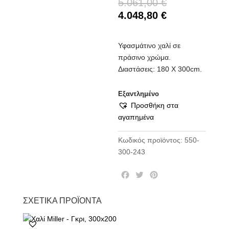
5.061,00
€
4.048,80
€
Υφασμάτινο χαλί σε
πράσινο χρώμα.
Διαστάσεις: 180 Χ 300cm.
Εξαντλημένο
Προσθήκη στα
αγαπημένα
Κωδικός προϊόντος:
550-
300-243
F
T
P
a
w
i
c
i
n
ΣΧΕΤΙΚΆ ΠΡΟΪΌΝΤΑ
e
t
t
b
t
e
o
e
r