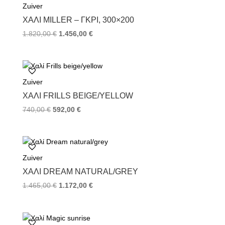
Zuiver
o
r
e
k
s
ΧΑΛΊ MILLER – ΓΚΡΙ, 300×200
t
1.820,00
€
1.456,00
€
Zuiver
ΧΑΛΊ FRILLS BEIGE/YELLOW
740,00
€
592,00
€
Zuiver
ΧΑΛΊ DREAM NATURAL/GREY
1.465,00
€
1.172,00
€