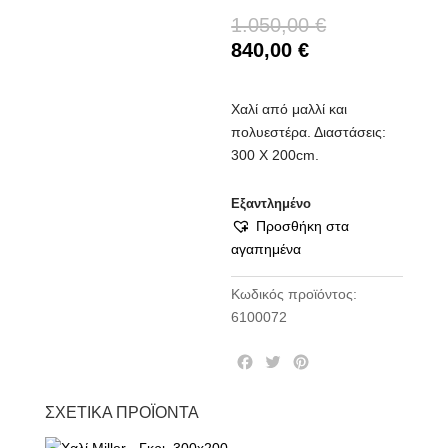
1.050,00
€
840,00
€
Χαλί από μαλλί και
πολυεστέρα. Διαστάσεις:
300 Χ 200cm.
Εξαντλημένο
Προσθήκη στα
αγαπημένα
Κωδικός προϊόντος:
6100072
F
T
P
a
w
i
c
i
n
ΣΧΕΤΙΚΆ ΠΡΟΪΌΝΤΑ
e
t
t
b
t
e