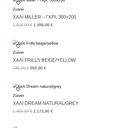
o
e
r
Zuiver
o
r
e
k
s
ΧΑΛΊ MILLER – ΓΚΡΙ, 300×200
t
1.820,00
€
1.456,00
€
Zuiver
ΧΑΛΊ FRILLS BEIGE/YELLOW
740,00
€
592,00
€
Zuiver
ΧΑΛΊ DREAM NATURAL/GREY
1.465,00
€
1.172,00
€