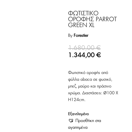
ΦΩΤΙΣΤΙΚΟ
ΟΡΟΦΗΣ PARROT
GREEN XL
By
Forestier
1.680,00
€
1.344,00
€
Φωτιστικό οροφής από
φύλλα abaca σε φυσικό,
μπεζ, μαύρο και πράσινο
χρώμα. Διαστάσεις: Ø100 Χ
Η124cm.
Εξαντλημένο
Προσθήκη στα
αγαπημένα