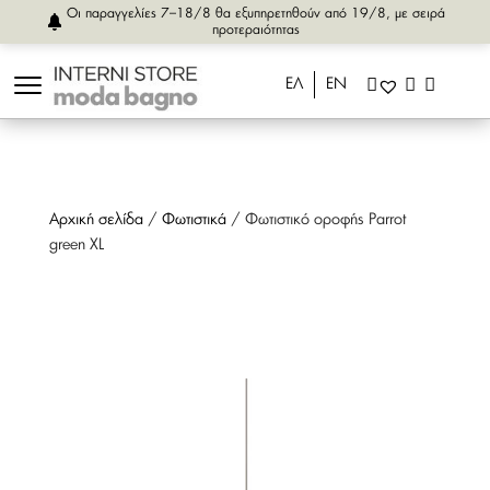
Οι παραγγελίες 7–18/8 θα εξυπηρετηθούν από 19/8, με σειρά
προτεραιότητας
ΕΛ
ΕΝ
Αρχική σελίδα
/
Φωτιστικά
/ Φωτιστικό οροφής Parrot
green XL