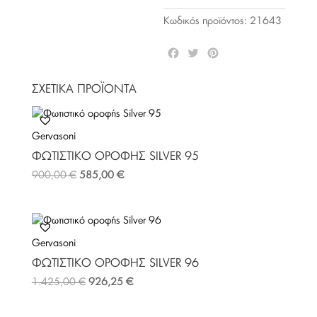
Κωδικός προϊόντος:
21643
F
T
P
a
w
i
c
i
n
ΣΧΕΤΙΚΆ ΠΡΟΪΌΝΤΑ
e
t
t
b
t
e
o
e
r
Gervasoni
o
r
e
k
s
ΦΩΤΙΣΤΙΚΌ ΟΡΟΦΉΣ SILVER 95
t
900,00
€
585,00
€
Gervasoni
ΦΩΤΙΣΤΙΚΌ ΟΡΟΦΉΣ SILVER 96
1.425,00
€
926,25
€