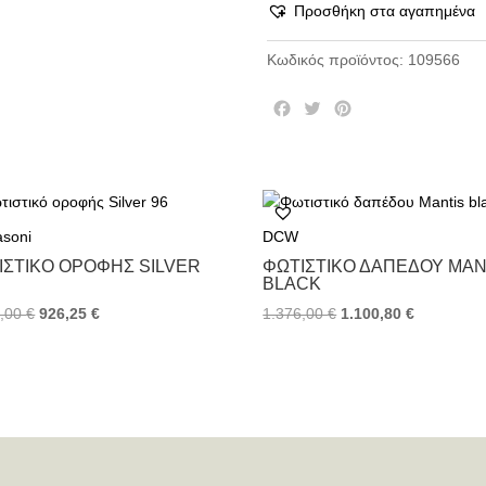
Προσθήκη στα αγαπημένα
Κωδικός προϊόντος:
109566
F
T
P
a
w
i
c
i
n
e
t
t
b
t
e
o
e
r
asoni
DCW
o
r
e
k
s
ΙΣΤΙΚΌ ΟΡΟΦΉΣ SILVER
ΦΩΤΙΣΤΙΚΌ ΔΑΠΈΔΟΥ MAN
t
BLACK
5,00
€
926,25
€
1.376,00
€
1.100,80
€