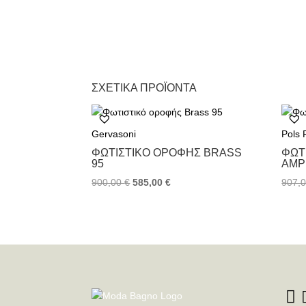
ΣΧΕΤΙΚΆ ΠΡΟΪΌΝΤΑ
Gervasoni
Pols 
ΦΩΤΙΣΤΙΚΌ ΟΡΟΦΉΣ BRASS
ΦΩΤ
95
AMP
900,00
€
585,00
€
907,