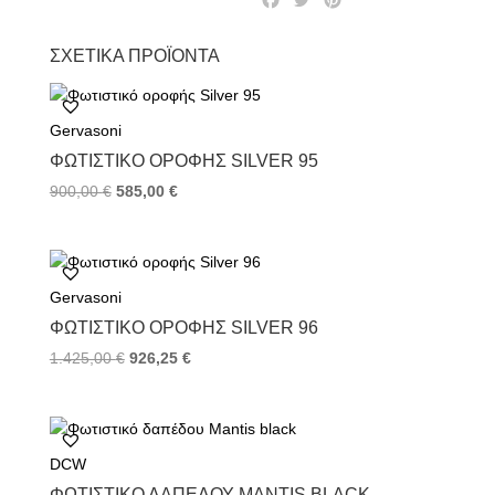
a
w
i
c
i
n
ΣΧΕΤΙΚΆ ΠΡΟΪΌΝΤΑ
e
t
t
b
t
e
o
e
r
Gervasoni
o
r
e
k
s
ΦΩΤΙΣΤΙΚΌ ΟΡΟΦΉΣ SILVER 95
t
900,00
€
585,00
€
Gervasoni
ΦΩΤΙΣΤΙΚΌ ΟΡΟΦΉΣ SILVER 96
1.425,00
€
926,25
€
DCW
ΦΩΤΙΣΤΙΚΌ ΔΑΠΈΔΟΥ MANTIS BLACK