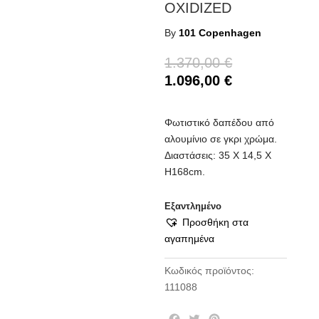
OXIDIZED
By
101 Copenhagen
1.370,00
€
1.096,00
€
Φωτιστικό δαπέδου από
αλουμίνιο σε γκρι χρώμα.
Διαστάσεις: 35 Χ 14,5 Χ
Η168cm.
Εξαντλημένο
Προσθήκη στα
αγαπημένα
Κωδικός προϊόντος:
111088
F
T
P