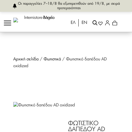
Οι παραγγελίες 7–18/8 θα εξυπηρετηθούν από 19/8, με σειρά
προτεραιότητας
ΕΛ
ΕΝ
Αρχική σελίδα
/
Φωτιστικά
/ Φωτιστικό δαπέδου AD
oxidized
ΦΩΤΙΣΤΙΚΟ
ΔΑΠΕΔΟΥ AD