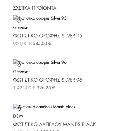
c
i
n
ΣΧΕΤΙΚΆ ΠΡΟΪΌΝΤΑ
e
t
t
b
t
e
o
e
r
Gervasoni
o
r
e
k
s
ΦΩΤΙΣΤΙΚΌ ΟΡΟΦΉΣ SILVER 95
t
900,00
€
585,00
€
Gervasoni
ΦΩΤΙΣΤΙΚΌ ΟΡΟΦΉΣ SILVER 96
1.425,00
€
926,25
€
DCW
ΦΩΤΙΣΤΙΚΌ ΔΑΠΈΔΟΥ MANTIS BLACK