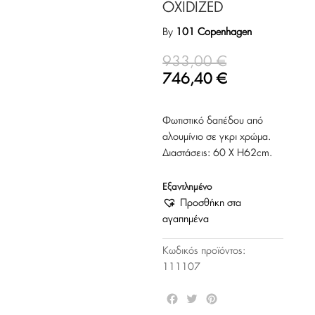
OXIDIZED
By
101 Copenhagen
933,00
€
746,40
€
Φωτιστικό δαπέδου από
αλουμίνιο σε γκρι χρώμα.
Διαστάσεις: 60 Χ Η62cm.
Εξαντλημένο
Προσθήκη στα
αγαπημένα
Κωδικός προϊόντος:
111107
F
T
P
a
w
i