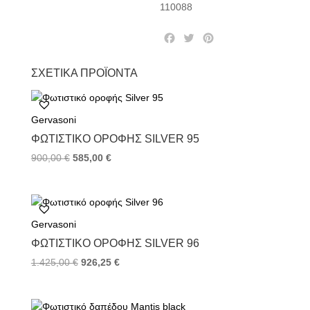
110088
F
T
P
a
w
i
c
i
n
ΣΧΕΤΙΚΆ ΠΡΟΪΌΝΤΑ
e
t
t
b
t
e
o
e
r
Gervasoni
o
r
e
k
s
ΦΩΤΙΣΤΙΚΌ ΟΡΟΦΉΣ SILVER 95
t
900,00
€
585,00
€
Gervasoni
ΦΩΤΙΣΤΙΚΌ ΟΡΟΦΉΣ SILVER 96
1.425,00
€
926,25
€