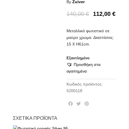
By
Zuiver
140,00
€
112,00
€
Μεταλλικό φωτιστικό σε
μαύρο χρώμα. Διαστάσεις:
15 Χ Η61cm.
Εξαντλημένο
Προσθήκη στα
αγαπημένα
Κωδικός προϊόντος:
5200118
F
T
P
a
w
i
c
i
n
ΣΧΕΤΙΚΆ ΠΡΟΪΌΝΤΑ
e
t
t
b
t
e