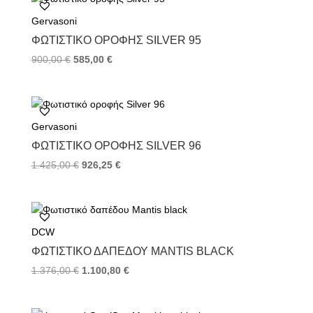
o
e
r
Gervasoni
o
r
e
k
s
ΦΩΤΙΣΤΙΚΌ ΟΡΟΦΉΣ SILVER 95
t
900,00
€
585,00
€
Gervasoni
ΦΩΤΙΣΤΙΚΌ ΟΡΟΦΉΣ SILVER 96
1.425,00
€
926,25
€
DCW
ΦΩΤΙΣΤΙΚΌ ΔΑΠΈΔΟΥ MANTIS BLACK
1.376,00
€
1.100,80
€