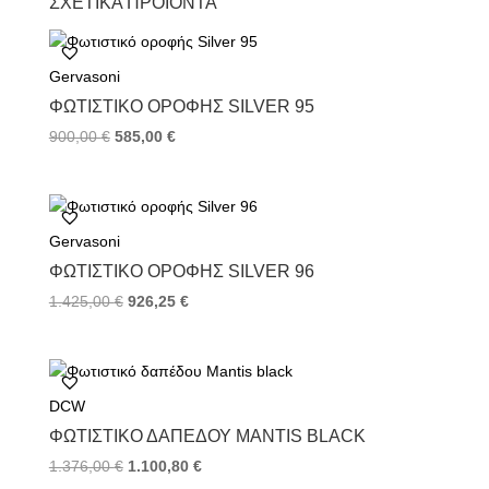
ΣΧΕΤΙΚΆ ΠΡΟΪΌΝΤΑ
e
t
t
b
t
e
o
e
r
Gervasoni
o
r
e
k
s
ΦΩΤΙΣΤΙΚΌ ΟΡΟΦΉΣ SILVER 95
t
900,00
€
585,00
€
Gervasoni
ΦΩΤΙΣΤΙΚΌ ΟΡΟΦΉΣ SILVER 96
1.425,00
€
926,25
€
DCW
ΦΩΤΙΣΤΙΚΌ ΔΑΠΈΔΟΥ MANTIS BLACK
1.376,00
€
1.100,80
€