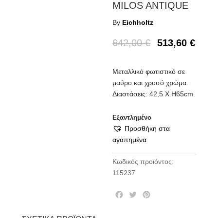
MILOS ANTIQUE
By
Eichholtz
642,00
€
513,60
€
Μεταλλικό φωτιστικό σε
μαύρο και χρυσό χρώμα.
Διαστάσεις: 42,5 Χ Η65cm.
Εξαντλημένο
Προσθήκη στα
αγαπημένα
Κωδικός προϊόντος:
115237
F
T
P
a
w
i
c
i
n