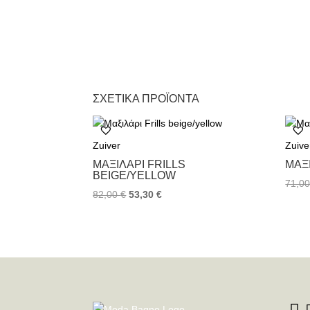
ΣΧΕΤΙΚΆ ΠΡΟΪΌΝΤΑ
Zuiver
Zuive
ΜΑΞΙΛΆΡΙ FRILLS
ΜΑΞ
BEIGE/YELLOW
71,0
82,00
€
53,30
€