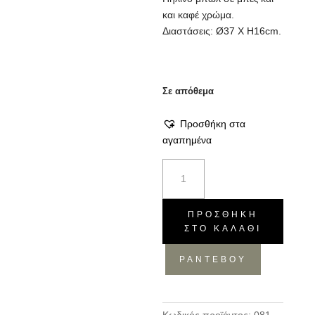
και καφέ χρώμα.
Διαστάσεις: Ø37 Χ H16cm.
Σε απόθεμα
Προσθήκη στα
αγαπημένα
Μπωλ
Tongo
L
caffe
ΠΡΟΣΘΉΚΗ
ΣΤΟ ΚΑΛΆΘΙ
ποσότητα
ΡΑΝΤΕΒΟΥ