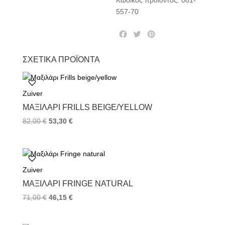
Κωδικός προϊόντος:
081-
557-70
F
T
P
a
w
i
c
i
n
ΣΧΕΤΙΚΆ ΠΡΟΪΌΝΤΑ
e
t
t
b
t
e
o
e
r
Zuiver
o
r
e
k
s
ΜΑΞΙΛΆΡΙ FRILLS BEIGE/YELLOW
t
82,00
€
53,30
€
Zuiver
ΜΑΞΙΛΆΡΙ FRINGE NATURAL
71,00
€
46,15
€