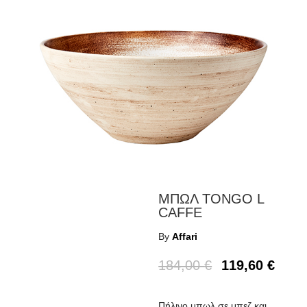
ΜΠΩΛ TONGO L
CAFFE
By
Affari
184,00
€
119,60
€
Πήλινο μπωλ σε μπεζ και