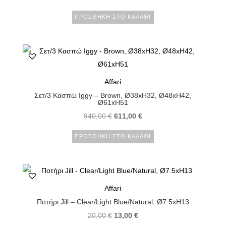
ΠΡΟΣΘΉΚΗ ΣΤΟ ΚΑΛΆΘΙ
Affari
Σετ/3 Κασπώ Iggy – Brown, Ø38xH32, Ø48xH42,
Ø61xH51
940,00
€
611,00
€
ΠΡΟΣΘΉΚΗ ΣΤΟ ΚΑΛΆΘΙ
Affari
Ποτήρι Jill – Clear/Light Blue/Natural, Ø7.5xH13
20,00
€
13,00
€